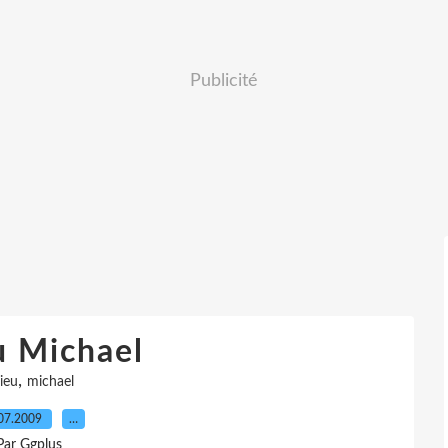
Publicité
u Michael
,
ieu
michael
07.2009
…
Par Ggplus