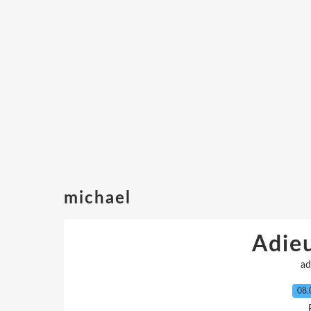
michael
Adie
ad
08.