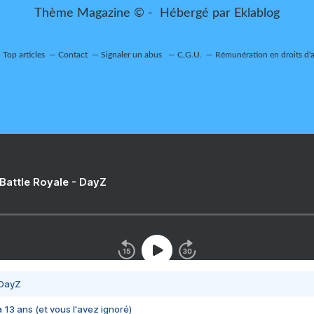
Thème Magazine © - Hébergé par
Eklablog
Top articles
Contact
Signaler un abus
C.G.U.
Rémunération en droits d'
 Battle Royale - DayZ
 DayZ
 a 13 ans (et vous l'avez ignoré)