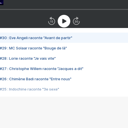
#30 : Eve Angeli raconte "Avant de partir"
#29 : MC Solaar raconte "Bouge de là"
28 : Lorie raconte "Je vais vite"
#27 : Christophe Willem raconte "Jacques a dit"
#26 : Chimène Badi raconte "Entre nous"
#25 : Indochine raconte "3e sexe"
#24 : Zaho raconte "C'est chelou"
#23 : Patrick Bruel raconte "Au café des délices"
#22 : Kyo raconte "Le chemin"