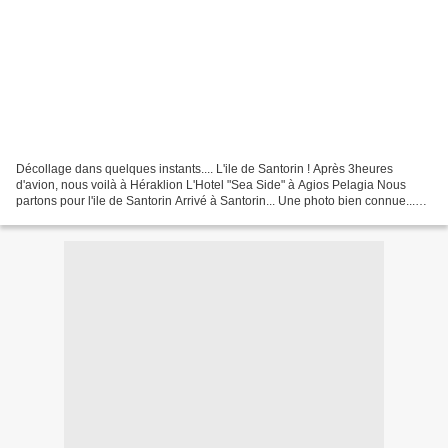
Décollage dans quelques instants.... L'ile de Santorin ! Après 3heures
d'avion, nous voilà à Héraklion L'Hotel "Sea Side" à Agios Pelagia Nous
partons pour l'ile de Santorin Arrivé à Santorin... Une photo bien connue...
mais là, c'est nous qui l'avons...