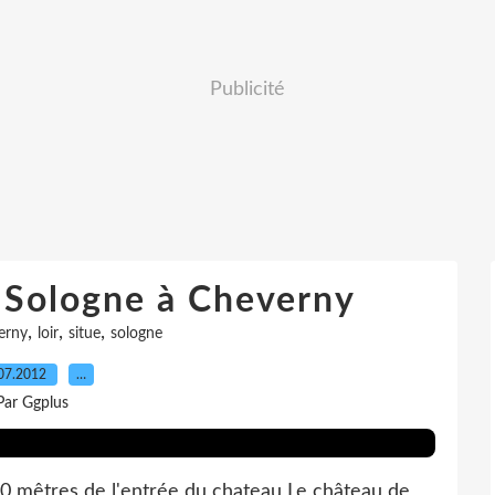
Publicité
 Sologne à Cheverny
,
,
,
erny
loir
situe
sologne
07.2012
…
Par Ggplus
00 mêtres de l'entrée du chateau Le château de