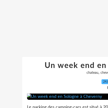
Un week end en
,
chateau
chev
24.
Le parking des camping-cars est situé à 2