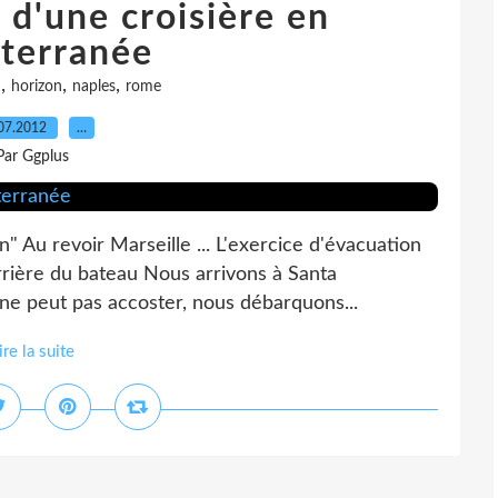
d'une croisière en
terranée
,
,
,
u
horizon
naples
rome
07.2012
…
Par Ggplus
" Au revoir Marseille ... L'exercice d'évacuation
arrière du bateau Nous arrivons à Santa
ne peut pas accoster, nous débarquons...
ire la suite