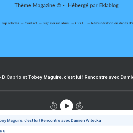
Thème Magazine © - Hébergé par
Eklablog
Top articles
Contact
Signaler un abus
C.G.U.
Rémunération en droits d'
 DiCaprio et Tobey Maguire, c'est lui ! Rencontre avec Dam
bey Maguire, c'est lui ! Rencontre avec Damien Witecka
e 6