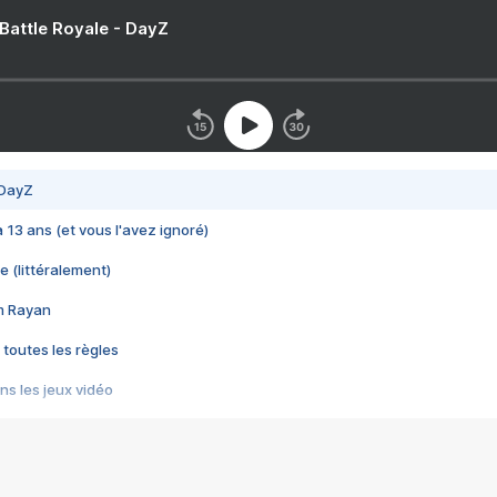
 Battle Royale - DayZ
 DayZ
 a 13 ans (et vous l'avez ignoré)
e (littéralement)
im Rayan
 toutes les règles
s les jeux vidéo
us choquant de Rockstar ? - Le scandale BULLY
e plus moche de Steam