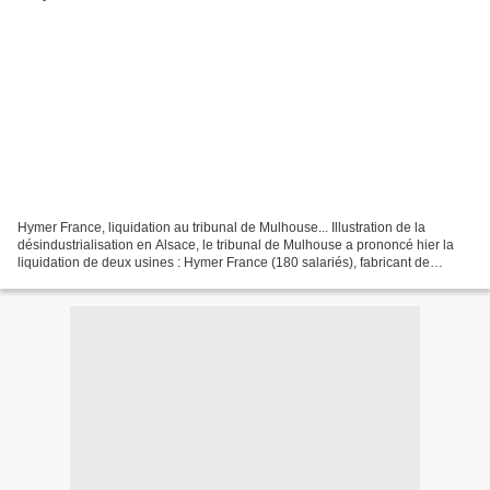
Hymer France, liquidation au tribunal de Mulhouse... Illustration de la
désindustrialisation en Alsace, le tribunal de Mulhouse a prononcé hier la
liquidation de deux usines : Hymer France (180 salariés), fabricant de
caravanes à Cernay, et SAIC Velcorex...