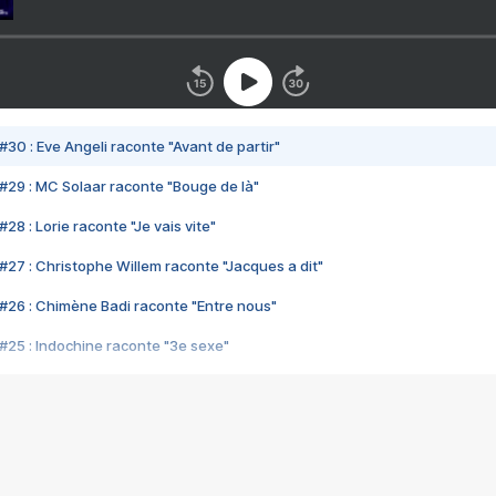
#30 : Eve Angeli raconte "Avant de partir"
#29 : MC Solaar raconte "Bouge de là"
28 : Lorie raconte "Je vais vite"
#27 : Christophe Willem raconte "Jacques a dit"
#26 : Chimène Badi raconte "Entre nous"
#25 : Indochine raconte "3e sexe"
#24 : Zaho raconte "C'est chelou"
#23 : Patrick Bruel raconte "Au café des délices"
#22 : Kyo raconte "Le chemin"