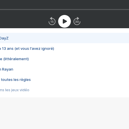
 DayZ
 a 13 ans (et vous l'avez ignoré)
e (littéralement)
im Rayan
 toutes les règles
s les jeux vidéo
us choquant de Rockstar ? - Le scandale BULLY
e plus moche de Steam
du RÊVE tourne au CAUCHEMAR