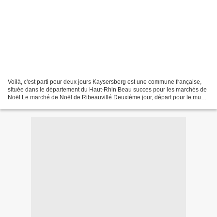
Voilà, c'est parti pour deux jours Kaysersberg est une commune française,
située dans le département du Haut-Rhin Beau succes pour les marchés de
Noël Le marché de Noël de Ribeauvillé Deuxième jour, départ pour le musé
du pain d'épice +1 de vous en mode...