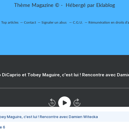
Thème Magazine © - Hébergé par
Eklablog
Top articles
Contact
Signaler un abus
C.G.U.
Rémunération en droits d'
 DiCaprio et Tobey Maguire, c'est lui ! Rencontre avec Dam
bey Maguire, c'est lui ! Rencontre avec Damien Witecka
e 6