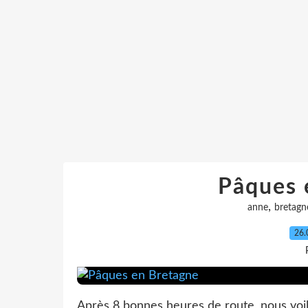
Pâques 
,
anne
bretagn
26.
Après 8 bonnes heures de route, nous voil