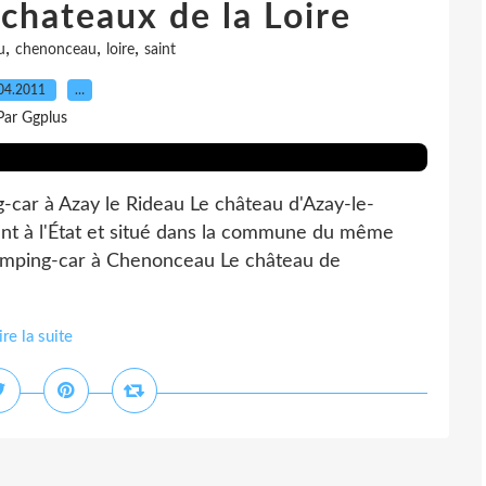
 chateaux de la Loire
,
,
,
u
chenonceau
loire
saint
04.2011
…
Par Ggplus
g-car à Azay le Rideau Le château d'Azay-le-
nt à l'État et situé dans la commune du même
camping-car à Chenonceau Le château de
ire la suite