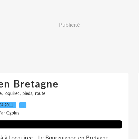
Publicité
en Bretagne
,
,
,
e
loquirec
pieds
route
04.2011
…
Par Ggplus
à à Locquirec... Le Bourguignon en Bretagne