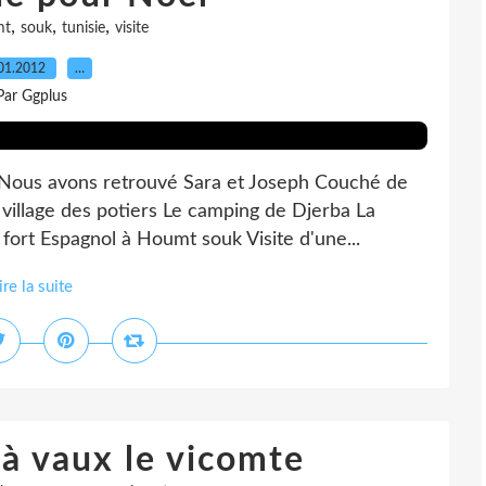
,
,
,
mt
souk
tunisie
visite
01.2012
…
Par Ggplus
s Nous avons retrouvé Sara et Joseph Couché de
 village des potiers Le camping de Djerba La
fort Espagnol à Houmt souk Visite d'une...
ire la suite
à vaux le vicomte