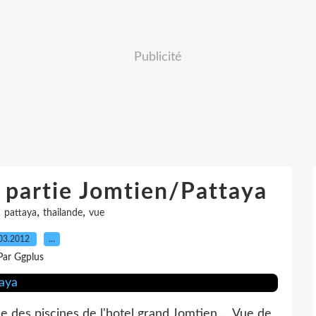
Publicité
 partie Jomtien/Pattaya
,
,
,
pattaya
thailande
vue
03.2012
…
Par Ggplus
e des piscines de l'hotel grand Jomtien ... Vue de