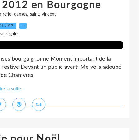
t 2012 en Bourgogne
,
,
,
frerie
danses
saint
vincent
01.2012
…
Par Ggplus
danses bourguignonne Moment important de la
 festive Devant un public averti Me voila adoubé
nt de Chamvres
ire la suite
ie pour Noël