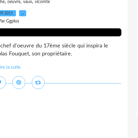
,
,
,
he
oeuvre
vaux
vicomte
09.2011
…
Par Ggplus
chef d'oeuvre du 17ème siècle qui inspira le
olas Fouquet, son propriétaire.
ire la suite