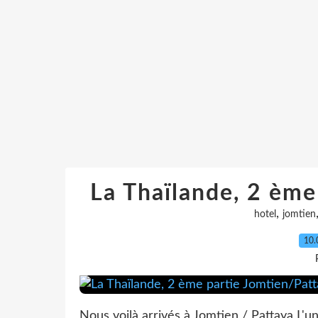
La Thaïlande, 2 ème
,
hotel
jomtien
10.
Nous voilà arrivés à Jomtien / Pattaya L'un