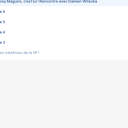
bey Maguire, c'est lui ! Rencontre avec Damien Witecka
e 6
e 5
e 4
e 3
s créatrices de la VF !
e 2
e 1
e Mektoub My Love arrive enfin ! Rencontre avec Shaïn Boumedine et Sal
i : après Toni en famille
elle réalise le bouleversant Dites lui que je l'aime
ais ! Rencontre autour de Vie privée de Rebecca Zlotowski
 de Marguerite, Grave... Rencontre avec Ella Rumpf