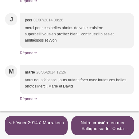
Répondre
J
joss
01/07/2014 08:26
merci pour ces belles photos de votre croisière
superbe!!! vous en profitez bien!!! continuez!! bises et
amitiésjoss et yvon
Répondre
M
marie
20/06/2014 12:26
Vous nous faites toujours autant rêver avec toutes ces belles
photos!Merci, Marie et David
Répondre
< Février 2014 à Marrakech
Notre croisière en mer
Baltique sur le "Costa
Luminosa" >