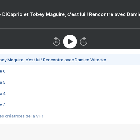
 DiCaprio et Tobey Maguire, c'est lui ! Rencontre avec Dam
bey Maguire, c'est lui ! Rencontre avec Damien Witecka
e 6
e 5
e 4
e 3
s créatrices de la VF !
e 2
e 1